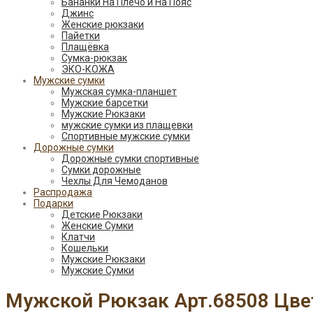
Бананки На Плечо и На Пояс
Джинс
Женские рюкзаки
Пайетки
Плащёвка
Сумка-рюкзак
ЭКО-КОЖА
Мужские сумки
Мужская сумка-планшет
Мужские барсетки
Мужские Рюкзаки
мужские сумки из плащевки
Спортивные мужские сумки
Дорожные сумки
Дорожные сумки спортивные
Сумки дорожные
Чехлы Для Чемоданов
Распродажа
Подарки
Детские Рюкзаки
Женские Сумки
Клатчи
Кошельки
Мужские Рюкзаки
Мужские Сумки
Мужской Рюкзак Арт.68508 Цве