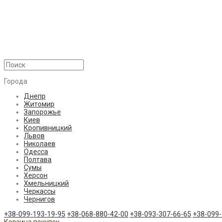
Города
Днепр
Житомир
Запорожье
Киев
Кропивницкий
Львов
Николаев
Одесса
Полтава
Сумы
Херсон
Хмельницкий
Черкассы
Чернигов
+38-099-193-19-95
+38-068-880-42-00
+38-093-307-66-65
+38-099-