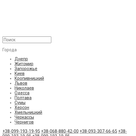
Города
Днепр
Житомир
Запорожье
Киев
Кропивницкий
Львов
Николаев
Одесса
Полтава
Сумы
Херсон
Хмельницкий
Черкассы
Чернигов
+38-099-193-19-95
+38-068-880-42-00
+38-093-307-66-65
+38-