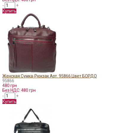
-
+
Купить
Женская Сумка-Рюкзак Арт. 95866 Цвет БОРДО
95866
480 грн
Без НДС: 480 грн
-
+
Купить