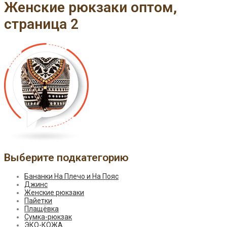
Женские рюкзаки оптом,
страница 2
Выберите подкатегорию
Бананки На Плечо и На Пояс
Джинс
Женские рюкзаки
Пайетки
Плащёвка
Сумка-рюкзак
ЭКО-КОЖА