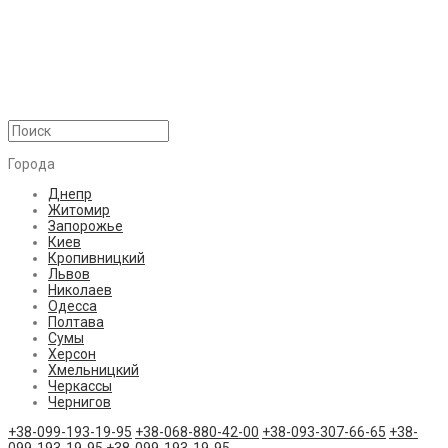
Города
Днепр
Житомир
Запорожье
Киев
Кропивницкий
Львов
Николаев
Одесса
Полтава
Сумы
Херсон
Хмельницкий
Черкассы
Чернигов
+38-099-193-19-95
+38-068-880-42-00
+38-093-307-66-65
+38-