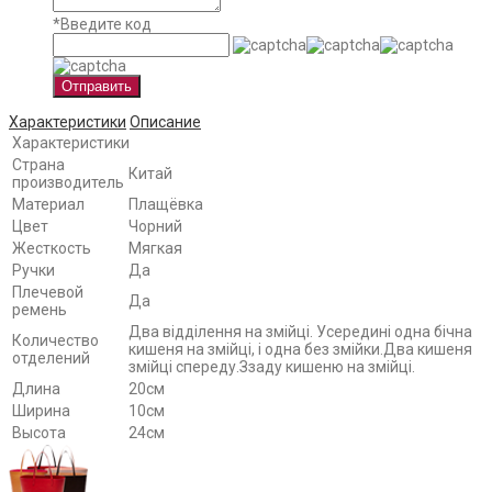
*
Введите код
Отправить
Характеристики
Описание
Характеристики
Страна
Китай
производитель
Материал
Плащёвка
Цвет
Чорний
Жесткость
Мягкая
Ручки
Да
Плечевой
Да
ремень
Два відділення на змійці. Усередині одна бічна
Количество
кишеня на змійці, і одна без змійки.Два кишеня
отделений
змійці спереду.Ззаду кишеню на змійці.
Длина
20см
Ширина
10см
Высота
24см