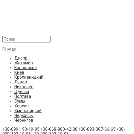
Города
Днепр
Житомир
Запорожье
Киев
Кропивницкий
Львов
Николаев
Одесса
Полтава
Сумы
Херсон
Хмельницкий
Черкассы
Чернигов
+38-099-193-19-95
+38-068-880-42-00
+38-093-307-66-65
+38-