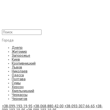
Города
Днепр
Житомир
Запорожье
Киев
Кропивницкий
Львов
Николаев
Одесса
Полтава
Сумы
Херсон
Хмельницкий
Черкассы
Чернигов
+38-099-193-19-95
+38-068-880-42-00
+38-093-307-66-65
+38-