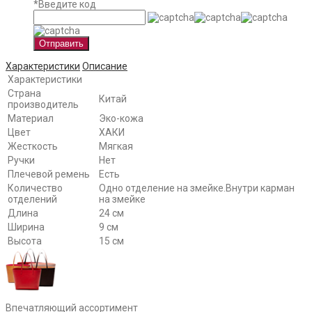
*
Введите код
Отправить
Характеристики
Описание
Характеристики
Страна
Китай
производитель
Материал
Эко-кожа
Цвет
ХАКИ
Жесткость
Мягкая
Ручки
Нет
Плечевой ремень
Есть
Количество
Одно отделение на змейке.Внутри карман
отделений
на змейке
Длина
24 см
Ширина
9 см
Высота
15 см
Впечатляющий ассортимент