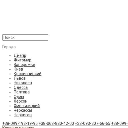
Города
Днепр
Житомир
Запорожье
Киев
Кропивницкий
Львов
Николаев
Одесса
Полтава
Сумы
Херсон
Хмельницкий
Черкассы
Чернигов
+38-099-193-19-95
+38-068-880-42-00
+38-093-307-66-65
+38-099-