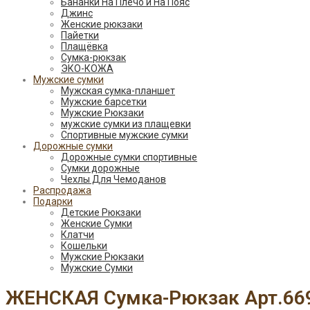
Бананки На Плечо и На Пояс
Джинс
Женские рюкзаки
Пайетки
Плащёвка
Сумка-рюкзак
ЭКО-КОЖА
Мужские сумки
Мужская сумка-планшет
Мужские барсетки
Мужские Рюкзаки
мужские сумки из плащевки
Спортивные мужские сумки
Дорожные сумки
Дорожные сумки спортивные
Сумки дорожные
Чехлы Для Чемоданов
Распродажа
Подарки
Детские Рюкзаки
Женские Сумки
Клатчи
Кошельки
Мужские Рюкзаки
Мужские Сумки
ЖЕНСКАЯ Сумка-Рюкзак Арт.66