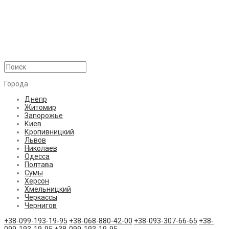
Города
Днепр
Житомир
Запорожье
Киев
Кропивницкий
Львов
Николаев
Одесса
Полтава
Сумы
Херсон
Хмельницкий
Черкассы
Чернигов
+38-099-193-19-95
+38-068-880-42-00
+38-093-307-66-65
+38-