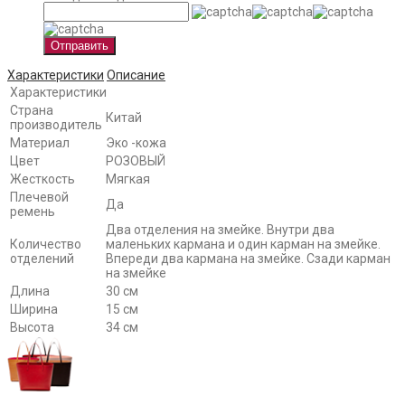
Отправить
Характеристики
Описание
Характеристики
Страна
Китай
производитель
Материал
Эко -кожа
Цвет
РОЗОВЫЙ
Жесткость
Мягкая
Плечевой
Да
ремень
Два отделения на змейке. Внутри два
Количество
маленьких кармана и один карман на змейке.
отделений
Впереди два кармана на змейке. Сзади карман
на змейке
Длина
30 см
Ширина
15 см
Высота
34 см