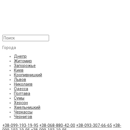
Города
Днепр
Житомир
Запорожье
Киев
Кропивницкий
Львов
Николаев
Одесса
Полтава
Сумы
Херсон
Хмельницкий
Черкассы
Чернигов
+38-099-193-19-95
+38-068-880-42-00
+38-093-307-66-65
+38-