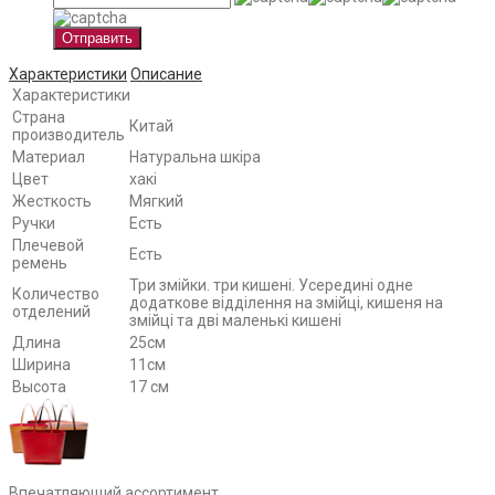
Отправить
Характеристики
Описание
Характеристики
Страна
Китай
производитель
Материал
Натуральна шкіра
Цвет
хакі
Жесткость
Мягкий
Ручки
Есть
Плечевой
Есть
ремень
Три змійки. три кишені. Усередині одне
Количество
додаткове відділення на змійці, кишеня на
отделений
змійці та дві маленькі кишені
Длина
25см
Ширина
11см
Высота
17 см
Впечатляющий ассортимент