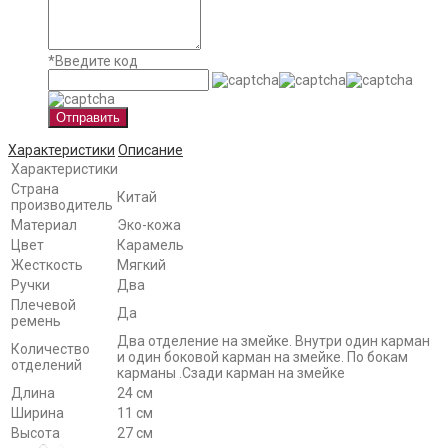
*
Введите код
Отправить
Характеристики
Описание
Характеристики
Страна
Китай
производитель
Материал
Эко-кожа
Цвет
Карамель
Жесткость
Мягкий
Ручки
Два
Плечевой
Да
ремень
Два отделение на змейке. Внутри один карман
Количество
и один боковой карман на змейке. По бокам
отделений
карманы .Сзади карман на змейке
Длина
24 см
Ширина
11 см
Высота
27 см