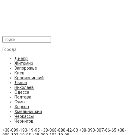
Города
Днепр
Житомир
Запорожье
Киев
Кропивницкий
Львов
Николаев
Одесса
Полтава
Сумы
Херсон
Хмельницкий
Черкассы
Чернигов
+38-099-193-19-95
+38-068-880-42-00
+38-093-307-66-65
+38-