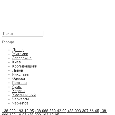
Города
Днепр
Житомир
Запорожье
Киев
Кропивницкий
Львов
Николаев
Одесса
Полтава
Сумы
Херсон
Хмельницкий
Черкассы
Чернигов
+38-099-193-19-95
+38-068-880-42-00
+38-093-307-66-65
+38-