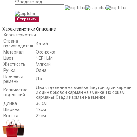
*
Введите код
Отправить
Характеристики
Описание
Характеристики
Страна
Китай
производитель
Материал
Эко-кожа
Цвет
ЧЁРНЫЙ
Жесткость
Мягкий
Ручки
Одна
Плечевой
Да
ремень
Два отделение на змейке. Внутри один карман
Количество
и один боковой карман на змейке. По бокам
отделений
карманы .Сзади карман на змейке
Длина
36 см
Ширина
12см
Высота
29см