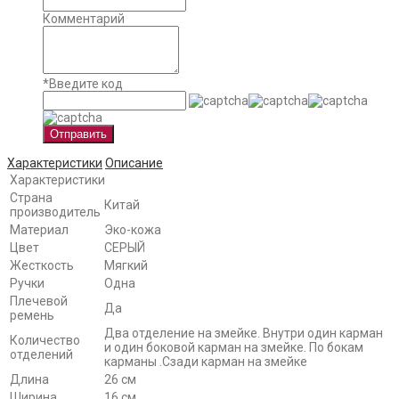
Комментарий
*
Введите код
Отправить
Характеристики
Описание
Характеристики
Страна
Китай
производитель
Материал
Эко-кожа
Цвет
СЕРЫЙ
Жесткость
Мягкий
Ручки
Одна
Плечевой
Да
ремень
Два отделение на змейке. Внутри один карман
Количество
и один боковой карман на змейке. По бокам
отделений
карманы .Сзади карман на змейке
Длина
26 см
Ширина
16 см