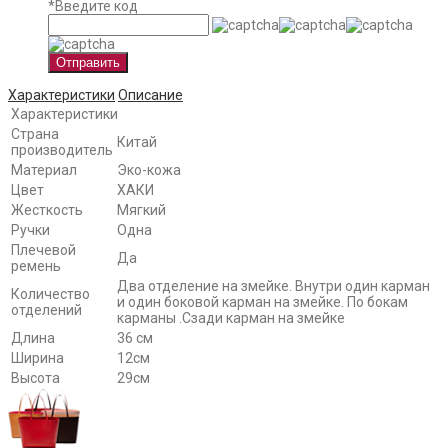
*
Введите код
Отправить
Характеристики
Описание
Характеристики
Страна
Китай
производитель
Материал
Эко-кожа
Цвет
ХАКИ
Жесткость
Мягкий
Ручки
Одна
Плечевой
Да
ремень
Два отделение на змейке. Внутри один карман
Количество
и один боковой карман на змейке. По бокам
отделений
карманы .Сзади карман на змейке
Длина
36 см
Ширина
12см
Высота
29см