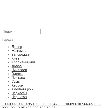
Города
Днепр
Житомир
Запорожье
Киев
Кропивницкий
Львов
Николаев
Одесса
Полтава
Сумы
Херсон
Хмельницкий
Черкассы
Чернигов
+38-099-193-19-95
+38-068-880-42-00
+38-093-307-66-65
+38-